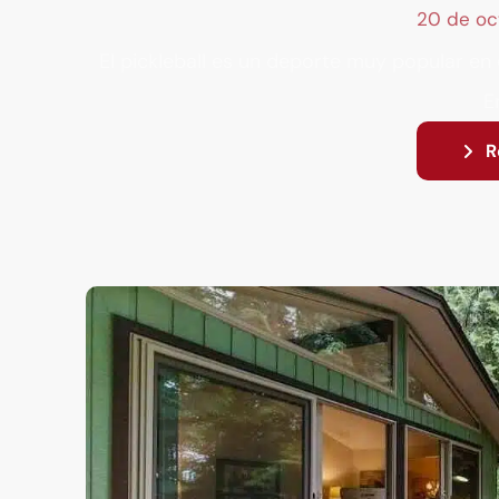
20 de oc
El pickleball es un deporte muy popular e
En
R