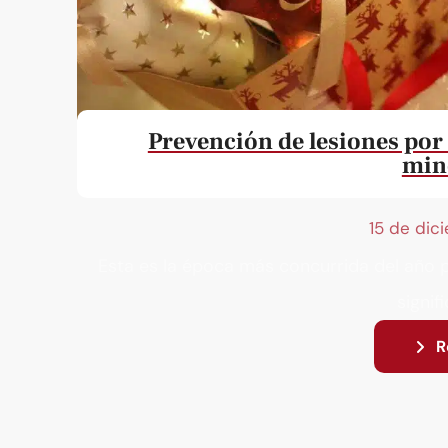
Prevención de lesiones por 
min
15 de dic
Esta es la época más concurrida del año p
signifi
R