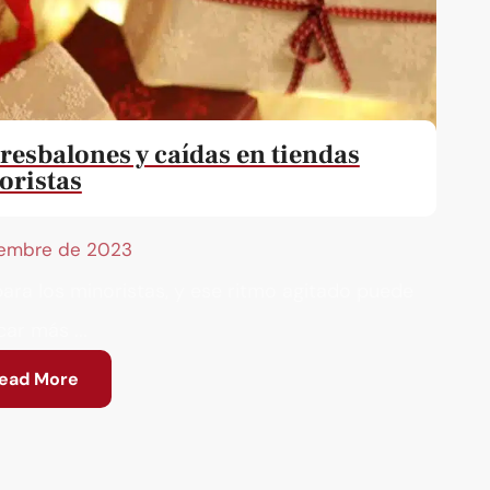
resbalones y caídas en tiendas
oristas
iembre de 2023
ara los minoristas, y ese ritmo agitado puede
car más ...
ead More