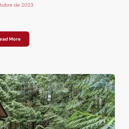
tubre de 2023
n este momento, que combina tenis y ping pong.
 el ...
ead More