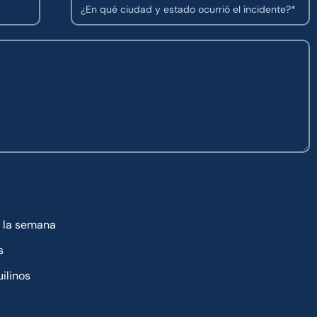
a la semana
s
ilinos