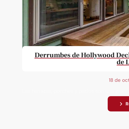
Derrumbes de Hollywood Deck
de 
18 de oc
Las terrazas, porches y patios son una gran p
R