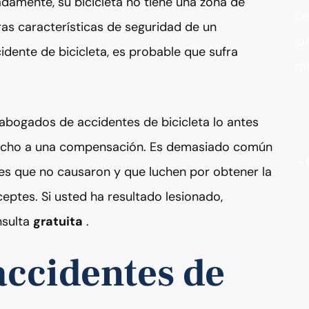
damente, su bicicleta no tiene una zona de
De
ras características de seguridad de un
ju
cidente de bicicleta, es probable que sufra
me
 abogados de accidentes de bicicleta lo antes
recho a una compensación. Es demasiado común
- 
tes que no causaron y que luchen por obtener la
ptes. Si usted ha resultado lesionado,
nsulta
gratuita
.
accidentes de