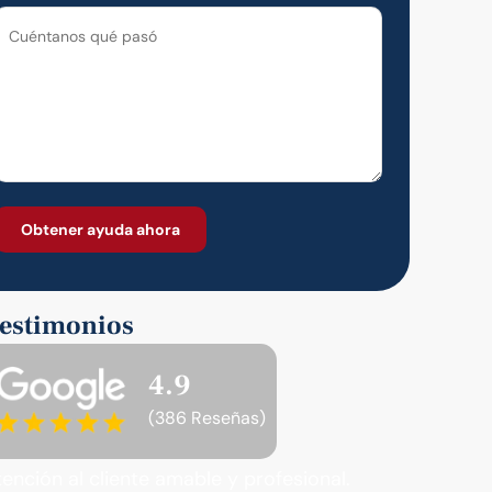
estimonios
4.9
(386 Reseñas)
tención al cliente amable y profesional.