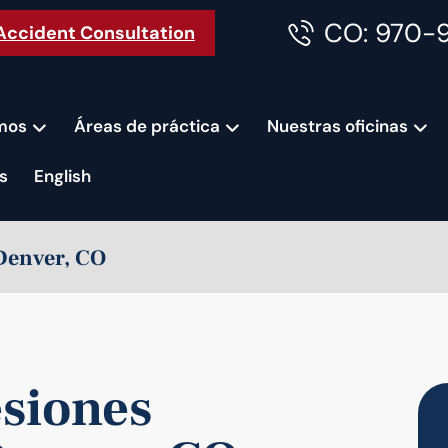
CO: 970-
Accident Consultation
mos
Áreas de práctica
Nuestras oficinas
s
English
Denver, CO
siones