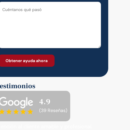
estimonios
4.9
(39 Reseñas)
tención al cliente amable y profesional.