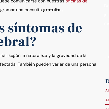
Puede comunicarse con nuestras
oficinas de
De
gramar una consulta
gratuita
.
ju
s síntomas de
me
ebral?
riar según la naturaleza y la gravedad de la
- 
 afectada. También pueden variar de una persona
D
Ab
Ab