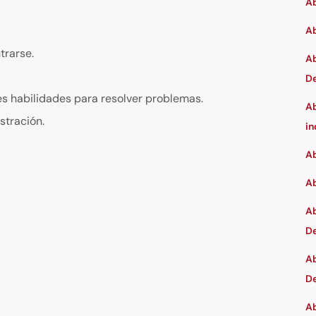
Ab
Ab
trarse.
Ab
D
s habilidades para resolver problemas.
Ab
stración.
in
Ab
Ab
Ab
De
Ab
De
Ab