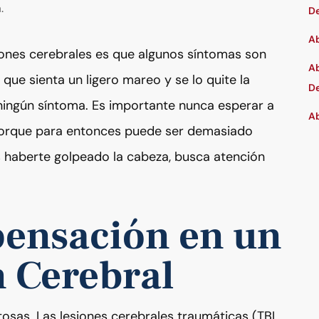
.
D
Ab
iones cerebrales es que algunos síntomas son
Ab
 que sienta un ligero mareo y se lo quite la
De
ingún síntoma. Es importante nunca esperar a
Ab
porque para entonces puede ser demasiado
s haberte golpeado la cabeza, busca atención
ensación en un
n Cerebral
osas. Las lesiones cerebrales traumáticas (TBI,