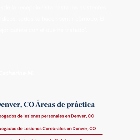
sde la recepcionista hasta los asistentes
rídicos, todos te hacen sentir cómodo. El
jor bufete con el que he tratado".
Catherine M.
enver, CO Áreas de práctica
ogados de lesiones personales en Denver, CO
ogados de Lesiones Cerebrales en Denver, CO