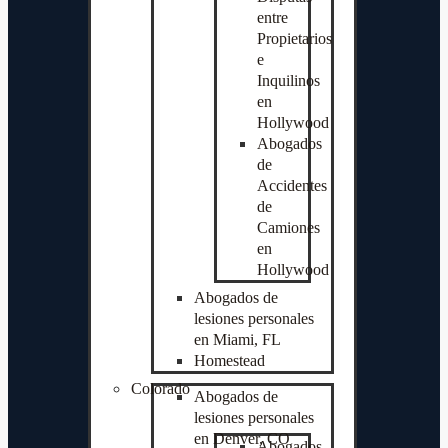
entre
Propietarios
e
Inquilinos
en
Hollywood
Abogados
de
Accidentes
de
Camiones
en
Hollywood
Abogados de
lesiones personales
en Miami, FL
Homestead
Colorado
Abogados de
lesiones personales
en Denver, CO
Abogados