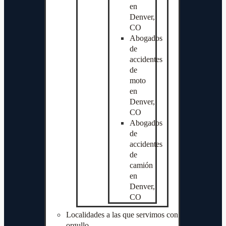
en
Denver,
CO
Abogados
de
accidentes
de
moto
en
Denver,
CO
Abogados
de
accidentes
de
camión
en
Denver,
CO
Localidades a las que servimos con
orgullo