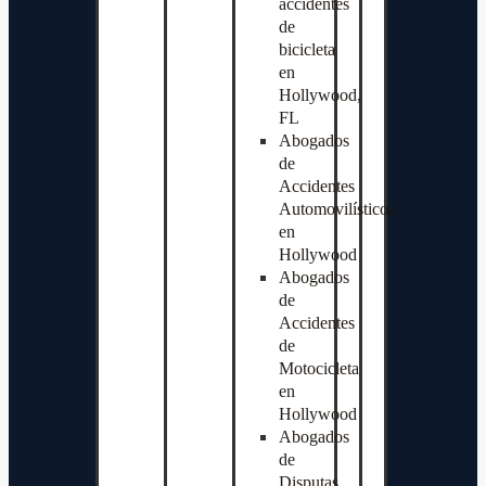
accidentes
de
bicicleta
en
Hollywood,
FL
Abogados
de
Accidentes
Automovilísticos
en
Hollywood
Abogados
de
Accidentes
de
Motocicleta
en
Hollywood
Abogados
de
Disputas