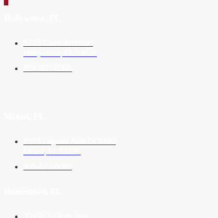
_
Hollywood, FL
5715 Calle Johnson
Hollywood, FL 33021
954-987-0099
Miami, FL
6303 Laguna Azul Dr #400
Miami, FL 33126
305-621-0099
Homestead, FL
30428 S Dixie Hwy