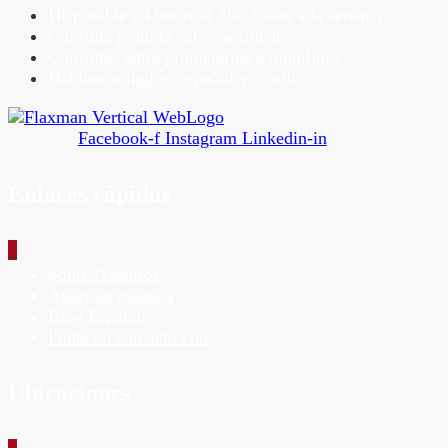
Disponible 24 horas al día, 7 días a la semana
Consulta gratuita sobre accidentes
Consultas entre propietarios e inquilinos
Hablamos inglés, español y criollo
Facebook-f
Instagram
Linkedin-in
Enlaces rápidos
_
Sobre Nosotros
Áreas de práctica
Blog Español
Ponte en contacto con
Ubicaciones