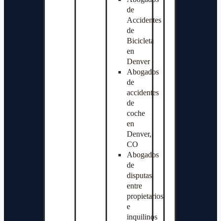
de
Accidentes
de
Bicicleta
en
Denver
Abogados
de
accidentes
de
coche
en
Denver,
CO
Abogados
de
disputas
entre
propietarios
e
inquilinos