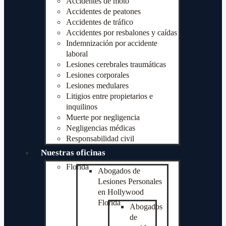
Accidentes de moto
Accidentes de peatones
Accidentes de tráfico
Accidentes por resbalones y caídas
Indemnización por accidente
laboral
Lesiones cerebrales traumáticas
Lesiones corporales
Lesiones medulares
Litigios entre propietarios e
inquilinos
Muerte por negligencia
Negligencias médicas
Responsabilidad civil
Nuestras oficinas
Florida
Abogados de
Lesiones Personales
en Hollywood
Florida
Abogados
de