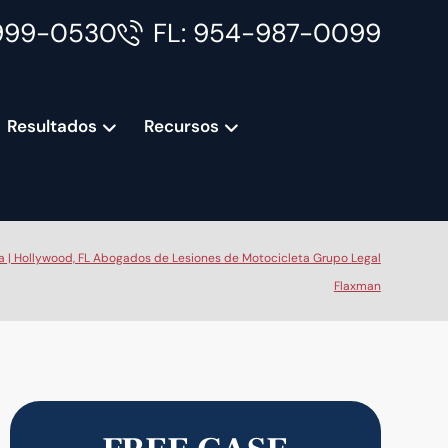
999-0530
FL: 954-987-0099
Resultados
Recursos
 | Hollywood, FL Abogados de Lesiones de Motocicleta Grupo Legal
Flaxman