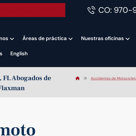
CO: 970-
Accident Consultation
mos
Áreas de práctica
Nuestras oficinas
s
English
d, FL Abogados de
Accidentes de Motocicleta
 Flaxman
 moto