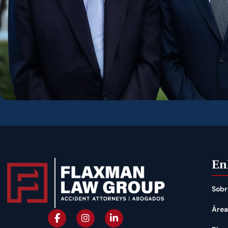
En
Sobr
Área