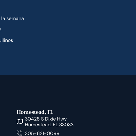
a la semana
s
ilinos
Homestead, FL
30428 S Dixie Hwy
Homestead, FL 33033
305-621-0099