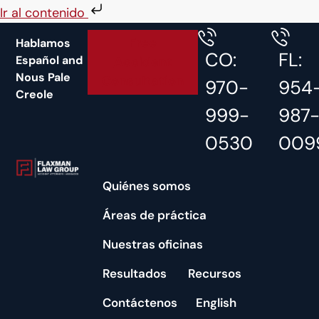
Ir al contenido
Free
Hablamos
CO:
FL:
Español and
Accident
Nous Pale
Consultation
970-
954
Creole
999-
987
0530
009
Quiénes somos
Áreas de práctica
Nuestras oficinas
Resultados
Recursos
Contáctenos
English