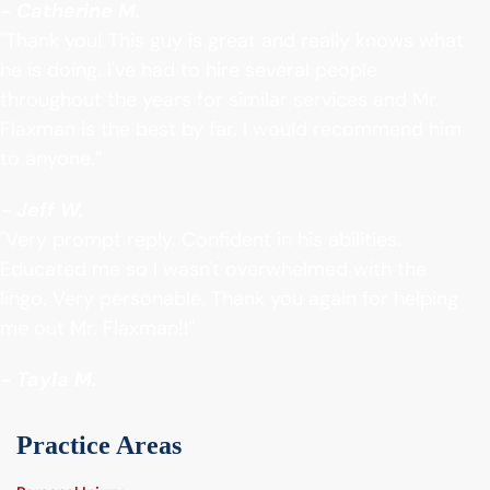
- Catherine M.
"Thank you! This guy is great and really knows what
he is doing. I've had to hire several people
throughout the years for similar services and Mr.
Flaxman is the best by far. I would recommend him
to anyone.”
- Jeff W.
"Very prompt reply. Confident in his abilities.
Educated me so I wasn't overwhelmed with the
lingo. Very personable. Thank you again for helping
me out Mr. Flaxman!!"
- Tayla M.
Practice Areas