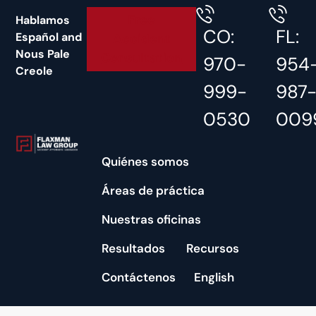
contenido
Free
Hablamos
CO:
FL:
Español and
Accident
Nous Pale
Consultation
970-
954
Creole
999-
987
0530
009
Quiénes somos
Áreas de práctica
Nuestras oficinas
Resultados
Recursos
Contáctenos
English