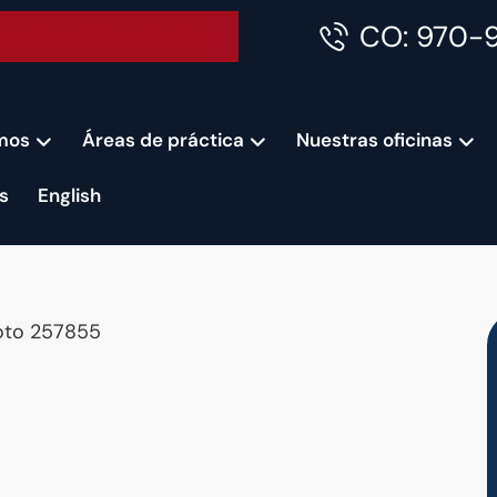
CO: 970-
Accident Consultation
mos
Áreas de práctica
Nuestras oficinas
s
English