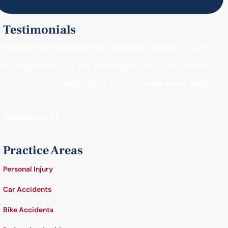
Testimonials
Friendly and professional customer service. From
he receptionist to the paralegals, everyone makes
ou feel comfortable. Best firm I’ve ever dealt with."
- Catherine M.
Practice Areas
Personal Injury
Car Accidents
Bike Accidents